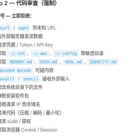
ep 2 — 代码审查（强制）
号 — 立即拒绝：
/
到未知 URL
curl
wget
向外部服务器发送数据
求凭据 / Token / API Key
读取
,
,
等敏感目录
~/.ssh
~/.aws
~/.config
读取
,
,
,
MEMORY.md
USER.md
SOUL.md
IDENTITY.md
可疑内容
base64 decode
/
接收外部输入
eval()
exec()
修改系统目录下的文件
静默安装软件包
网络请求 IP 而非域名
混淆代码（压缩 / 编码 / 最小化）
求 sudo / 提权
取浏览器 Cookie / Session