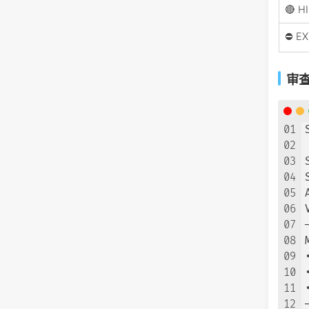
🔴 H
⛔ E
审
01
02
03
04
05
06
07
08
09
10
11
12