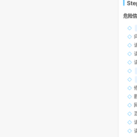
St
危险信
请
请
读