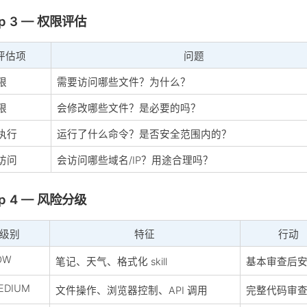
ep 3 — 权限评估
评估项
问题
限
需要访问哪些文件？为什么？
限
会修改哪些文件？是必要的吗？
执行
运行了什么命令？是否安全范围内的？
访问
会访问哪些域名/IP？用途合理吗？
ep 4 — 风险分级
级别
特征
行动
OW
笔记、天气、格式化 skill
基本审查后
EDIUM
文件操作、浏览器控制、API 调用
完整代码审