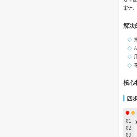
安全优
审计
解决
来
核心
四
01
02
03