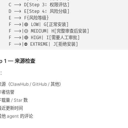
    C --> D[Step 3: 权限评估]

    D --> E[Step 4: 风险分级]

    E --> F{风险等级}

    F -->|🟢 LOW| G[正常安装]

    F -->|🟡 MEDIUM| H[完整审查后安装]

    F -->|🔴 HIGH| I[需要人工审批]

ep 1 — 来源检查
项：
源（ClawHub / GitHub / 其他）
作者信誉
载量 / Star 数
最近更新时间
其他 agent 的评论