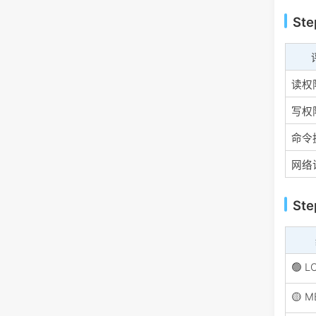
St
读权
写权
命令
网络
St
🟢 L
🟡 M