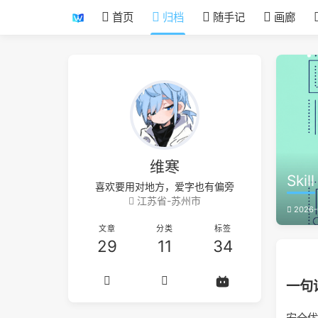
首页
归档
随手记
画廊
维寒
Ski
喜欢要用对地方，爱字也有偏旁
江苏省-苏州市
2026-
文章
分类
标签
29
11
34
一句