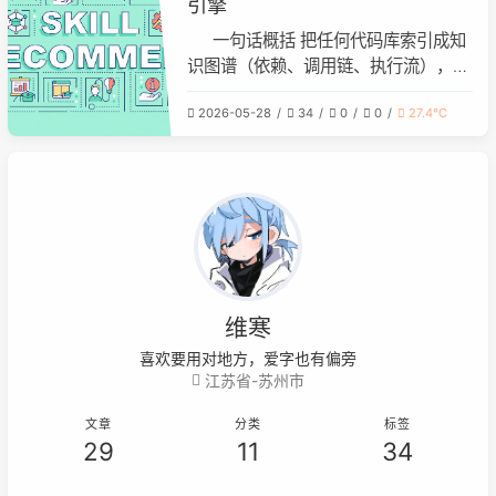
引擎
改越乱
一句话概括 把任何代码库索引成知
识图谱（依赖、调用链、执行流），通
过 CLI + MCP 让 AI agent 拥有完整的
2026-05-28
34
0
0
27.4℃
代码架构视野，避免盲改漏依赖。 解
决的问题 AI agent 写代码时"管中窥
豹"——只看到当前文件，不知道全局
结构和依赖关系 小型模型（7B-70B）
的架构理解能力有限，容易做
维寒
喜欢要用对地方，爱字也有偏旁
江苏省-苏州市
文章
分类
标签
29
11
34