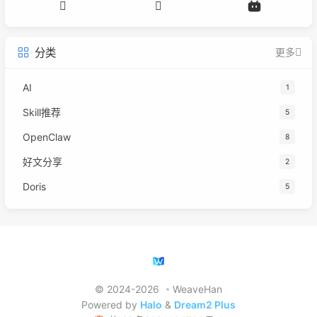
分类
更多
AI
1
Skill推荐
5
OpenClaw
8
好文分享
2
Doris
5
© 2024-2026
WeaveHan
Powered by
Halo
&
Dream2 Plus