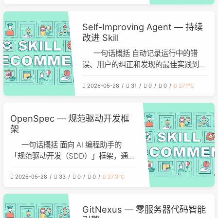
决的问题 第三方 Skill 可能包含恶意代
码（数据泄露、后门、挖矿） AI
Self-Improving Agent — 持续
agent 容易被社会工程攻击，诱导安装
改进 Skill
恶意插件 用户缺乏标准化的安全审
一句话概括 自动记录运行中的错
误、用户的纠正和发现的最佳实践到
.learnings/ 目录，让 agent 不断进化
2026-05-28
31
0
0
27.1℃
而非每次从头再来。 解决的问题 AI
agent 每次会话都是"失忆"状态，不会
从上次的错误中学习 用户反复纠正同
OpenSpec — 规范驱动开发框
样的错误，agent 永远不长记性 最佳
架
实践只停留在对话中，没有沉淀
一句话概括 面向 AI 编程助手的
「规范驱动开发（SDD）」框架，通过
propose → apply → archive 标准化
2026-05-28
33
0
0
27.3℃
流程，让 agent 先写 spec 再实现，不
再盲写代码。 解决的问题 AI agent 拿
到需求直接就开始改代码，缺乏设计阶
GitNexus — 零服务器代码智能
段 开发过程中没有文档沉淀，项目越