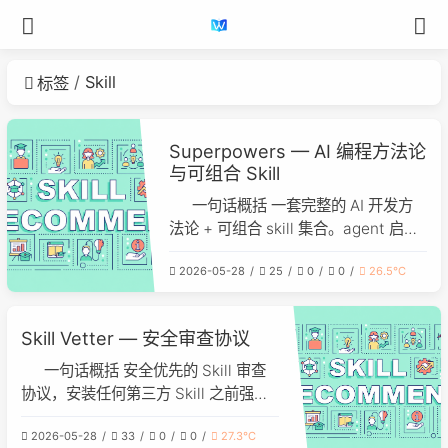
Skill
标签
Superpowers — AI 编程方法论
与可组合 Skill
一句话概括 一套完整的 AI 开发方
法论 + 可组合 skill 集合。agent 启动
后先釐清需求 → 产出 spec → 制定
2026-05-28
25
0
0
26.5℃
TDD 计划 → 启动子 agent 分任务执
行，可自主工作数小时不偏航。 解决
的问题 AI agent 拿到任务立刻开写代
Skill Vetter — 安全审查协议
码，不问"为什么要这样做" 缺乏设计阶
段，代
一句话概括 安全优先的 Skill 审查
协议，安装任何第三方 Skill 之前强制
执行来源检查、代码审计、权限评估和
2026-05-28
33
0
0
27.3℃
风险分级，输出标准化审查报告。 解