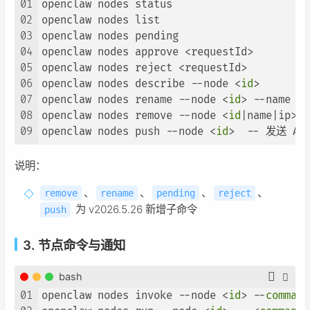
01
openclaw nodes status

02
openclaw nodes list

03
openclaw nodes pending

04
openclaw nodes approve <requestId>

05
openclaw nodes reject <requestId>

06
openclaw nodes describe --node <
id
>

07
openclaw nodes rename --node <
id
> --name <d
08
openclaw nodes remove --node <
id
|name|ip>

09
openclaw nodes push --node <
id
说明：
、
、
、
、
remove
rename
pending
reject
为 v2026.5.26 新增子命令
push
3. 节点命令与通知
bash
01
openclaw nodes invoke --node <
id
> --
command