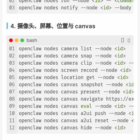
02
openclaw nodes run --node <
id
> -- <
command
>

03
openclaw nodes notify --node <
id
> --body 
"
4. 摄像头、屏幕、位置与 canvas
bash
01
openclaw nodes camera list --node <
id
>

02
openclaw nodes camera snap --node <
id
>

03
openclaw nodes camera clip --node <
id
> --du
04
openclaw nodes screen record --node <
id
> --
05
openclaw nodes location get --node <
id
>

06
openclaw nodes canvas snapshot --node <
id
>

07
openclaw nodes canvas present --node <
id
> -
08
openclaw nodes canvas navigate https://exam
09
openclaw nodes canvas 
eval
 --node <
id
> --js
10
openclaw nodes canvas a2ui push --node <
id
>
11
openclaw nodes canvas a2ui reset --node <
id
12
openclaw nodes canvas hide --node <
id