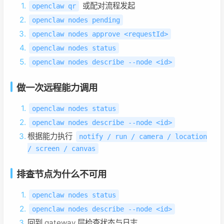
或配对流程发起
openclaw qr
openclaw nodes pending
openclaw nodes approve <requestId>
openclaw nodes status
openclaw nodes describe --node <id>
做一次远程能力调用
openclaw nodes status
openclaw nodes describe --node <id>
根据能力执行
notify / run / camera / location
/ screen / canvas
排查节点为什么不可用
openclaw nodes status
openclaw nodes describe --node <id>
回到 gateway 层检查状态与日志