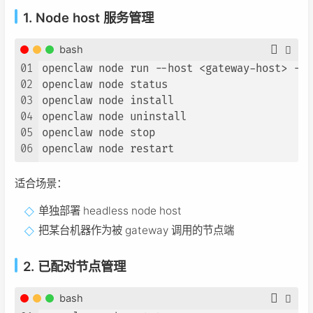
1. Node host 服务管理
bash
01
openclaw node run --host <gateway-host> --p
02
openclaw node status

03
openclaw node install

04
openclaw node uninstall

05
openclaw node stop

06
适合场景：
单独部署 headless node host
把某台机器作为被 gateway 调用的节点端
2. 已配对节点管理
bash